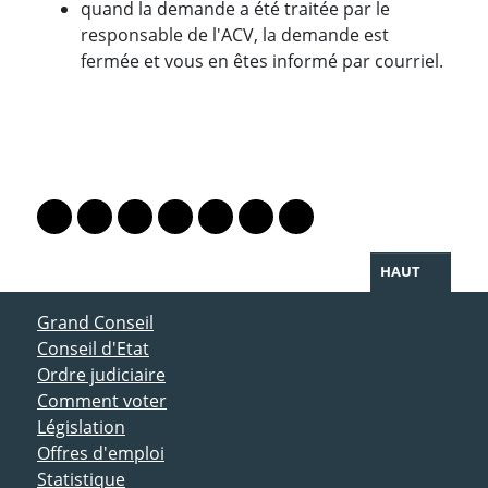
quand la demande a été traitée par le
responsable de l'ACV, la demande est
fermée et vous en êtes informé par courriel.
PARTAGER LA PAGE
Lien vers le profil Mastodon
Lien vers le profil Bluesky
Lien vers le profil Instagram
Lien vers le profil Linkedin
Lien vers le profil Facebook
Lien vers le profil Twitter
Partager par WhatsAp
HAUT
ACCÈS DIRECT
Grand Conseil
Conseil d'Etat
Ordre judiciaire
Comment voter
Législation
Offres d'emploi
Statistique