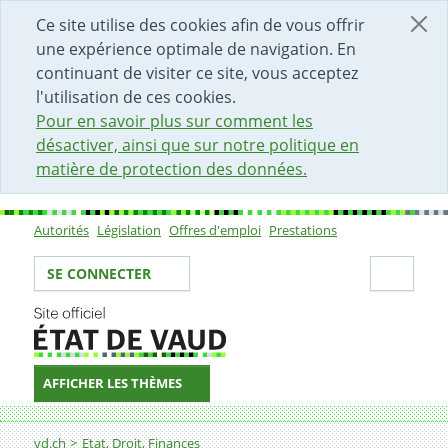
DÉBUT DU CONTENU DE LA PAGE
ACCÈS AU CHAMP DE RECHERCHE
PAGE D'ACCUEIL
FORMULAIRE DE CONTACT
Ce site utilise des cookies afin de vous offrir
une expérience optimale de navigation. En
continuant de visiter ce site, vous acceptez
l'utilisation de ces cookies.
Pour en savoir plus sur comment les
désactiver, ainsi que sur notre politique en
matière de protection des données.
Autorités
Législation
Offres d'emploi
Prestations
Sous-navigation
Votre identité
Secti
SE CONNECTER
AFFICHER LES THÈMES
Fil d'Ariane
Prix vaudois PME - Agir pour l'égalité
vd.ch
Etat, Droit, Finances