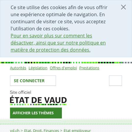
DÉBUT DU CONTENU DE LA PAGE
ACCÈS AU CHAMP DE RECHERCHE
PAGE D'ACCUEIL
FORMULAIRE DE CONTACT
Ce site utilise des cookies afin de vous offrir
une expérience optimale de navigation. En
continuant de visiter ce site, vous acceptez
l'utilisation de ces cookies.
Pour en savoir plus sur comment les
désactiver, ainsi que sur notre politique en
matière de protection des données.
Autorités
Législation
Offres d'emploi
Prestations
Sous-navigation
Votre identité
Secti
SE CONNECTER
AFFICHER LES THÈMES
Fil d'Ariane
vd.ch
Etat, Droit, Finances
Etat employeur