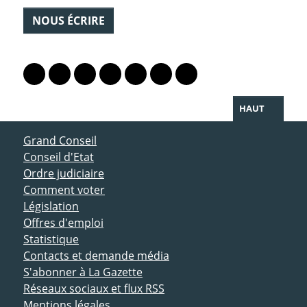
NOUS ÉCRIRE
PARTAGER LA PAGE
Lien vers le profil Mastodon
Lien vers le profil Bluesky
Lien vers le profil Instagram
Lien vers le profil Linkedin
Lien vers le profil Facebook
Lien vers le profil Twitter
Partager par WhatsAp
HAUT
ACCÈS DIRECT
Grand Conseil
Conseil d'Etat
Ordre judiciaire
Comment voter
Législation
Offres d'emploi
Statistique
Contacts et demande média
S'abonner à La Gazette
Réseaux sociaux et flux RSS
Mentions légales