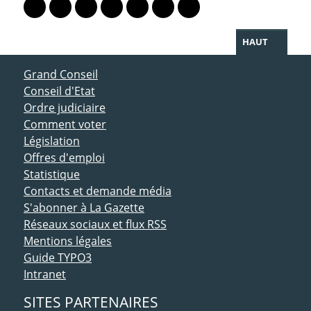
Lien vers le profil Mastodon
Lien vers le profil Bluesky
Lien vers le profil Instagram
Lien vers le profil Linkedin
Lien vers le profil Facebook
Lien vers le profil Twitter
Partager par WhatsAp
HAUT
ACCÈS DIRECT
Grand Conseil
Conseil d'Etat
Ordre judiciaire
Comment voter
Législation
Offres d'emploi
Statistique
Contacts et demande média
S'abonner à La Gazette
Réseaux sociaux et flux RSS
Mentions légales
Guide TYPO3
Intranet
SITES PARTENAIRES