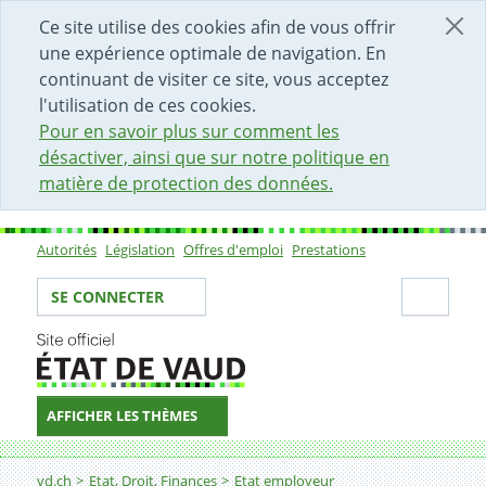
DÉBUT DU CONTENU DE LA PAGE
ACCÈS AU CHAMP DE RECHERCHE
PAGE D'ACCUEIL
FORMULAIRE DE CONTACT
Ce site utilise des cookies afin de vous offrir
une expérience optimale de navigation. En
continuant de visiter ce site, vous acceptez
l'utilisation de ces cookies.
Pour en savoir plus sur comment les
désactiver, ainsi que sur notre politique en
matière de protection des données.
Autorités
Législation
Offres d'emploi
Prestations
Sous-navigation
Votre identité
Secti
SE CONNECTER
AFFICHER LES THÈMES
Fil d'Ariane
Collaborateur-trice du registre foncier
vd.ch
Etat, Droit, Finances
Etat employeur