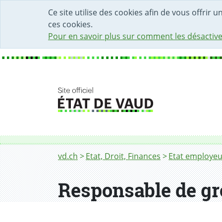
DÉBUT DU CONTENU DE LA PAGE
ACCÈS AU CHAMP DE RECHERCHE
PAGE D'ACCUEIL
FORMULAIRE DE CONTACT
Ce site utilise des cookies afin de vous offrir 
ces cookies.
Pour en savoir plus sur comment les désactive
Fil d'Ariane
Responsable de groupe fiscal
vd.ch
Etat, Droit, Finances
Etat employeu
Responsable de gr