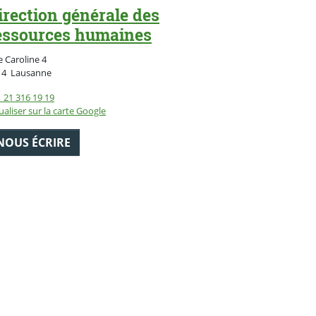
irection générale des
essources humaines
 Caroline 4
Suisse
14
Lausanne
 21 316 19 19
ualiser sur la carte Google
NOUS ÉCRIRE