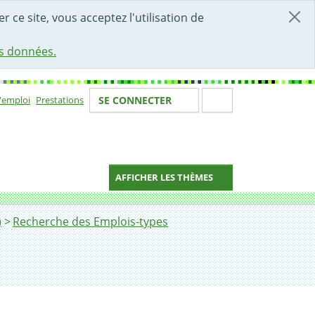
r ce site, vous acceptez l'utilisation de
es données.
Votre identité
Section de 
d'emploi
Prestations
SE CONNECTER
ion
AFFICHER LES THÈMES
)
Recherche des Emplois-types