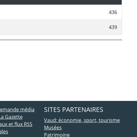
436
439
ebook
 Twitter
SITES PARTENAIRES
 demande média
La Gazette
Vaud: économie, sport, tourisme
ux et flux RSS
Musées
ales
Patrimoine