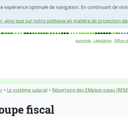
une expérience optimale de navigation. En continuant de visite
r, ainsi que sur notre politique en matière de protection d
Autorités
Législation
Offres 
Sous-navigat
r
Le système salarial
Répertoire des EMplois-types (REM
oupe fiscal