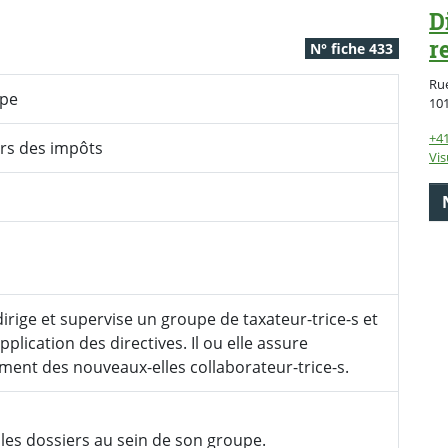
D
r
N° fiche 433
Rue
ype
10
+41
rs des impôts
Vis
 dirige et supervise un groupe de taxateur-trice-s et
'application des directives. Il ou elle assure
ment des nouveaux-elles collaborateur-trice-s.
 les dossiers au sein de son groupe.