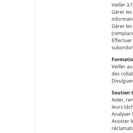
Veiller à 
Gérer les
informati
Gérer les
(remplace
Effectuer
subordon
Formati
Veiller a
des colla
Divulguer 
Soutien 
Aider, re
leurs tâc
Analyser l
Assister 
réclamati