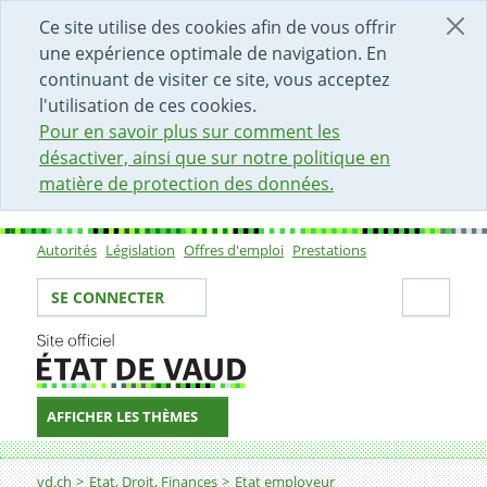
DÉBUT DU CONTENU DE LA PAGE
ACCÈS AU CHAMP DE RECHERCHE
PAGE D'ACCUEIL
FORMULAIRE DE CONTACT
Ce site utilise des cookies afin de vous offrir
une expérience optimale de navigation. En
continuant de visiter ce site, vous acceptez
l'utilisation de ces cookies.
Pour en savoir plus sur comment les
désactiver, ainsi que sur notre politique en
matière de protection des données.
Autorités
Législation
Offres d'emploi
Prestations
Sous-navigation
Votre identité
Secti
SE CONNECTER
AFFICHER LES THÈMES
Fil d'Ariane
Technicien-ne médico-technique
vd.ch
Etat, Droit, Finances
Etat employeur