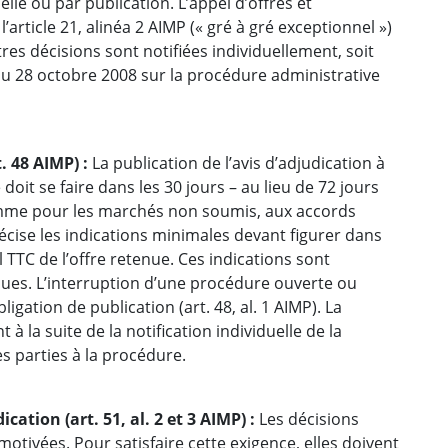
elle ou par publication. L’appel d’offres et
l’article 21, alinéa 2 AIMP (« gré à gré exceptionnel »)
tres décisions sont notifiées individuellement, soit
i du 28 octobre 2008 sur la procédure administrative
. 48 AIMP) :
La publication de l’avis d’adjudication à
doit se faire dans les 30 jours – au lieu de 72 jours
mme pour les marchés non soumis, aux accords
récise les indications minimales devant figurer dans
l TTC de l’offre retenue. Ces indications sont
iques. L’interruption d’une procédure ouverte ou
gation de publication (art. 48, al. 1 AIMP). La
 à la suite de la notification individuelle de la
s parties à la procédure.
ation (art. 51, al. 2 et 3 AIMP) :
Les décisions
tivées. Pour satisfaire cette exigence, elles doivent