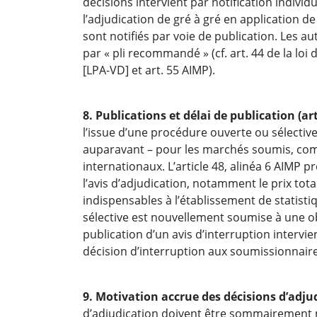
décisions intervient par notification individu
l’adjudication de gré à gré en application de 
sont notifiés par voie de publication. Les au
par « pli recommandé » (cf. art. 44 de la lo
[LPA-VD] et art. 55 AIMP).
8. Publications et délai de publication (art
l’issue d’une procédure ouverte ou sélective 
auparavant – pour les marchés soumis, co
internationaux. L’article 48, alinéa 6 AIMP p
l’avis d’adjudication, notamment le prix tota
indispensables à l’établissement de statist
sélective est nouvellement soumise à une obli
publication d’un avis d’interruption intervient
décision d’interruption aux soumissionnaire
9. Motivation accrue des décisions d’adjudic
d’adjudication doivent être sommairement mo