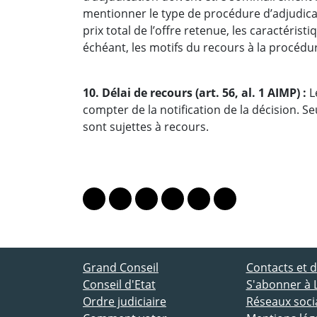
mentionner le type de procédure d’adjudicat
prix total de l’offre retenue, les caractérist
échéant, les motifs du recours à la procédur
10. Délai de recours (art. 56, al. 1 AIMP) :
Le
compter de la notification de la décision. Se
sont sujettes à recours.
PARTAGER LA PAGE
Lien vers le profil Mastodon
Lien vers le profil Bluesky
Lien vers le profil Instagram
Lien vers le profil Linkedin
Lien vers le profil Fac
Lien vers le profil
ACCÈS DIRECT
Grand Conseil
Contacts et
Conseil d'Etat
S'abonner à 
Ordre judiciaire
Réseaux socia