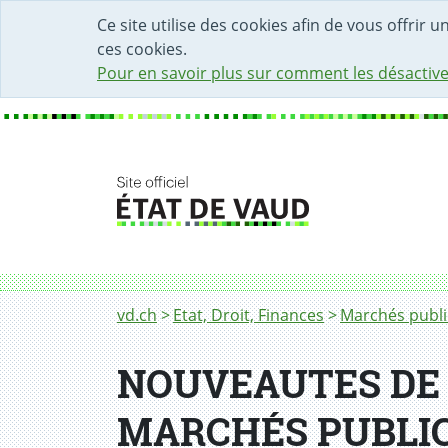
DÉBUT DU CONTENU DE LA PAGE
ACCÈS AU CHAMP DE RECHERCHE
PAGE D'ACCUEIL
FORMULAIRE DE CONTACT
Ce site utilise des cookies afin de vous offrir 
ces cookies.
Pour en savoir plus sur comment les désactive
Fil d'Ariane
NOUVEAUTES DE L’ACCORD INTERCANTONAL 
vd.ch
Etat, Droit, Finances
Marchés publi
NOUVEAUTES DE 
MARCHÉS PUBLIC