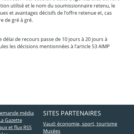
ion utilisé et le nom du soumissionnaire retenu, le
iques et avantages décisifs de l’offre retenue et, cas
e de gré à gré.
 délai de recours passe de 10 jours à 20 jours à
ules les décisions mentionnées à l’article 53 AIMP
ebook
 Twitter
SITES PARTENAIRES
 demande média
La Gazette
Vaud: économie, sport, tourisme
ux et flux RSS
Musées