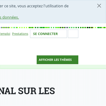
r ce site, vous acceptez l'utilisation de
es données.
Votre identité
Section de 
d'emploi
Prestations
SE CONNECTER
ion
AFFICHER LES THÈMES
NAL SUR LES