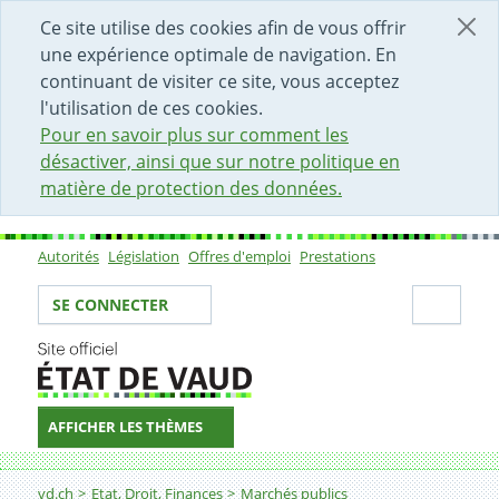
DÉBUT DU CONTENU DE LA PAGE
ACCÈS AU CHAMP DE RECHERCHE
PAGE D'ACCUEIL
FORMULAIRE DE CONTACT
Ce site utilise des cookies afin de vous offrir
une expérience optimale de navigation. En
continuant de visiter ce site, vous acceptez
l'utilisation de ces cookies.
Pour en savoir plus sur comment les
désactiver, ainsi que sur notre politique en
matière de protection des données.
Autorités
Législation
Offres d'emploi
Prestations
Sous-navigation
Votre identité
Secti
SE CONNECTER
AFFICHER LES THÈMES
Fil d'Ariane
11. Quel est le délai minimal applicable pour le retour d
vd.ch
Etat, Droit, Finances
Marchés publics