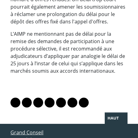
pourrait également amener les soumissionnaires
à réclamer une prolongation du délai pour le
dépôt des offres fixé dans l'appel d'offres.
L’AIMP ne mentionnant pas de délai pour la
remise des demandes de participation à une
procédure sélective, il est recommandé aux
adjudicateurs d’appliquer par analogie le délai de
25 jours à l’instar de celui qui s’applique dans les
marchés soumis aux accords internationaux.
PARTAGER LA PAGE
Lien vers le profil Mastodon
Lien vers le profil Bluesky
Lien vers le profil Instagram
Lien vers le profil Linkedin
Lien vers le profil Facebook
Lien vers le profil Twitter
Partager par WhatsAp
HAUT
ACCÈS DIRECT
Grand Conseil