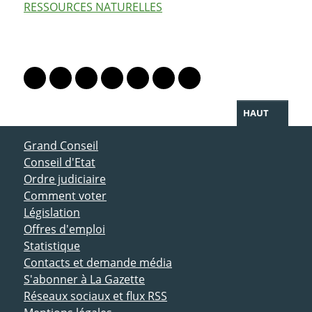
RESSOURCES NATURELLES
PARTAGER LA PAGE
Lien vers le profil Mastodon
Lien vers le profil Bluesky
Lien vers le profil Instagram
Lien vers le profil Linkedin
Lien vers le profil Facebook
Lien vers le profil Twitter
Partager par WhatsAp
HAUT
ACCÈS DIRECT
Grand Conseil
Conseil d'Etat
Ordre judiciaire
Comment voter
Législation
Offres d'emploi
Statistique
Contacts et demande média
S'abonner à La Gazette
Réseaux sociaux et flux RSS