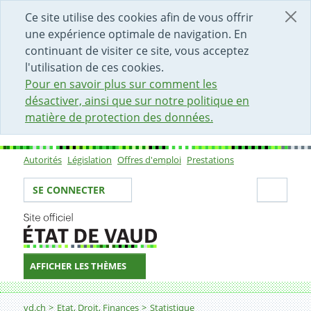
DÉBUT DU CONTENU DE LA PAGE
ACCÈS AU CHAMP DE RECHERCHE
PAGE D'ACCUEIL
FORMULAIRE DE CONTACT
Ce site utilise des cookies afin de vous offrir
une expérience optimale de navigation. En
continuant de visiter ce site, vous acceptez
l'utilisation de ces cookies.
Pour en savoir plus sur comment les
désactiver, ainsi que sur notre politique en
matière de protection des données.
Autorités
Législation
Offres d'emploi
Prestations
Sous-navigation
Votre identité
Secti
SE CONNECTER
AFFICHER LES THÈMES
Fil d'Ariane
02. Espace et environnement
vd.ch
Etat, Droit, Finances
Statistique