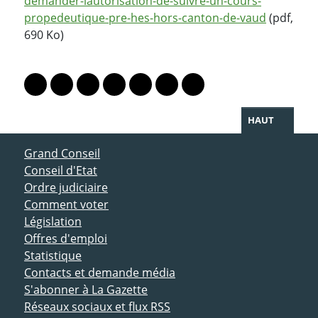
demander-lautorisation-de-suivre-un-cours-
propedeutique-pre-hes-hors-canton-de-vaud
(pdf,
690 Ko)
PARTAGER LA PAGE
Lien vers le profil Mastodon
Lien vers le profil Bluesky
Lien vers le profil Instagram
Lien vers le profil Linkedin
Lien vers le profil Facebook
Lien vers le profil Twitter
Partager par WhatsAp
HAUT
ACCÈS DIRECT
Grand Conseil
Conseil d'Etat
Ordre judiciaire
Comment voter
Législation
Offres d'emploi
Statistique
Contacts et demande média
S'abonner à La Gazette
Réseaux sociaux et flux RSS