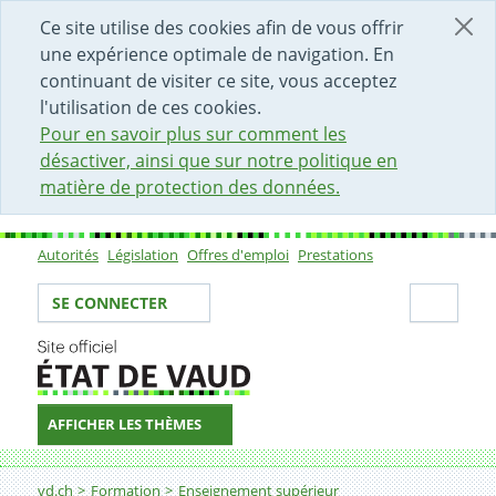
DÉBUT DU CONTENU DE LA PAGE
ACCÈS AU CHAMP DE RECHERCHE
PAGE D'ACCUEIL
FORMULAIRE DE CONTACT
Ce site utilise des cookies afin de vous offrir
une expérience optimale de navigation. En
continuant de visiter ce site, vous acceptez
l'utilisation de ces cookies.
Pour en savoir plus sur comment les
désactiver, ainsi que sur notre politique en
matière de protection des données.
Autorités
Législation
Offres d'emploi
Prestations
Sous-navigation
Votre identité
Secti
SE CONNECTER
AFFICHER LES THÈMES
Fil d'Ariane
Cours propédeutique pré-HES hors canton de Vaud
vd.ch
Formation
Enseignement supérieur