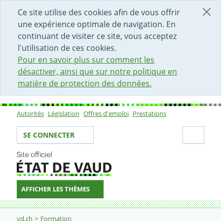
DÉBUT DU CONTENU DE LA PAGE
ACCÈS AU CHAMP DE RECHERCHE
PAGE D'ACCUEIL
FORMULAIRE DE CONTACT
Ce site utilise des cookies afin de vous offrir
une expérience optimale de navigation. En
continuant de visiter ce site, vous acceptez
l'utilisation de ces cookies.
Pour en savoir plus sur comment les
désactiver, ainsi que sur notre politique en
matière de protection des données.
Autorités
Législation
Offres d'emploi
Prestations
Sous-navigation
Votre identité
Secti
SE CONNECTER
AFFICHER LES THÈMES
Fil d'Ariane
Enseignement supérieur
vd.ch
Formation