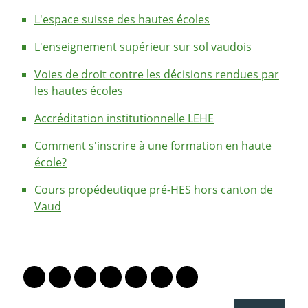
L'espace suisse des hautes écoles
L'enseignement supérieur sur sol vaudois
Voies de droit contre les décisions rendues par
les hautes écoles
Accréditation institutionnelle LEHE
Comment s'inscrire à une formation en haute
école?
Cours propédeutique pré-HES hors canton de
Vaud
PARTAGER LA PAGE
Lien vers le profil Mastodon
Lien vers le profil Bluesky
Lien vers le profil Instagram
Lien vers le profil Linkedin
Lien vers le profil Facebook
Lien vers le profil Twitter
Partager par WhatsAp