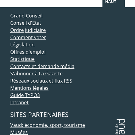
HAUT
ACCÈS DIRECT
Grand Conseil
Conseil d'Etat
Ordre judiciaire
Comment voter
Législation
Offres d'emploi
Statistique
Contacts et demande média
S'abonner à La Gazette
Réseaux sociaux et flux RSS
Mentions légales
Guide TYPO3
Intranet
SITES PARTENAIRES
Vaud: économie, sport, tourisme
Musées