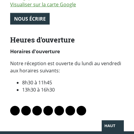
Visualiser sur la carte Google
NOUS ÉCRIRE
Heures d'ouverture
Horaires d'ouverture
Notre réception est ouverte du lundi au vendredi
aux horaires suivants:
8h30 à 11h45
13h30 à 16h30
PARTAGER LA PAGE
Lien vers le profil Mastodon
Lien vers le profil Bluesky
Lien vers le profil Instagram
Lien vers le profil Linkedin
Lien vers le profil Facebook
Lien vers le profil Twitter
Partager par WhatsAp
HAUT