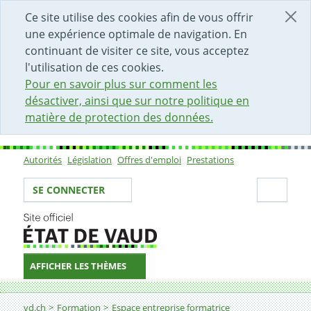
DÉBUT DU CONTENU DE LA PAGE
ACCÈS AU CHAMP DE RECHERCHE
PAGE D'ACCUEIL
FORMULAIRE DE CONTACT
Ce site utilise des cookies afin de vous offrir
une expérience optimale de navigation. En
continuant de visiter ce site, vous acceptez
l'utilisation de ces cookies.
Pour en savoir plus sur comment les
désactiver, ainsi que sur notre politique en
matière de protection des données.
Autorités
Législation
Offres d'emploi
Prestations
Sous-navigation
Votre identité
Secti
SE CONNECTER
AFFICHER LES THÈMES
Fil d'Ariane
Conduire votre apprenti-e vers le succès
vd.ch
Formation
Espace entreprise formatrice