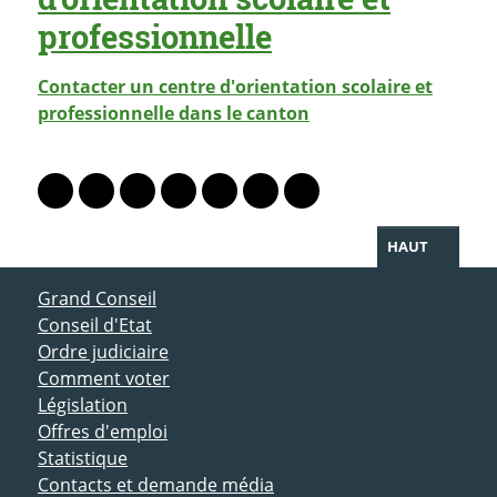
professionnelle
Contacter un centre d'orientation scolaire et
professionnelle dans le canton
PARTAGER LA PAGE
Lien vers le profil Mastodon
Lien vers le profil Bluesky
Lien vers le profil Instagram
Lien vers le profil Linkedin
Lien vers le profil Facebook
Lien vers le profil Twitter
Partager par WhatsAp
HAUT
ACCÈS DIRECT
Grand Conseil
Conseil d'Etat
Ordre judiciaire
Comment voter
Législation
Offres d'emploi
Statistique
Contacts et demande média