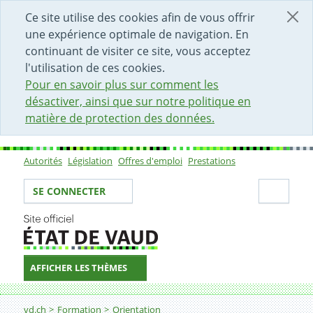
DÉBUT DU CONTENU DE LA PAGE
ACCÈS AU CHAMP DE RECHERCHE
PAGE D'ACCUEIL
FORMULAIRE DE CONTACT
Ce site utilise des cookies afin de vous offrir
une expérience optimale de navigation. En
continuant de visiter ce site, vous acceptez
l'utilisation de ces cookies.
Pour en savoir plus sur comment les
désactiver, ainsi que sur notre politique en
matière de protection des données.
Autorités
Législation
Offres d'emploi
Prestations
Sous-navigation
Votre identité
Secti
SE CONNECTER
AFFICHER LES THÈMES
Fil d'Ariane
vd.ch
Formation
Orientation