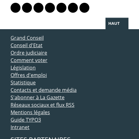
Lien vers le profil Mastodon
Lien vers le profil Bluesky
Lien vers le profil Instagram
Lien vers le profil Linkedin
Lien vers le profil Facebook
Lien vers le profil Twitter
Partager par WhatsAp
HAUT
ACCÈS DIRECT
Grand Conseil
Conseil d'Etat
Ordre judiciaire
Comment voter
Législation
Offres d'emploi
Statistique
Contacts et demande média
S'abonner à La Gazette
Réseaux sociaux et flux RSS
Mentions légales
Guide TYPO3
Intranet