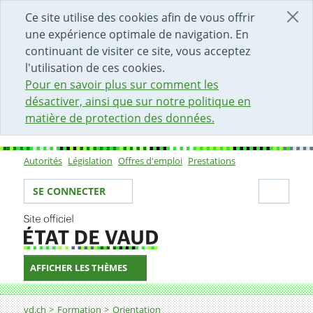
DÉBUT DU CONTENU DE LA PAGE
ACCÈS AU CHAMP DE RECHERCHE
PAGE D'ACCUEIL
FORMULAIRE DE CONTACT
Ce site utilise des cookies afin de vous offrir
une expérience optimale de navigation. En
continuant de visiter ce site, vous acceptez
l'utilisation de ces cookies.
Pour en savoir plus sur comment les
désactiver, ainsi que sur notre politique en
matière de protection des données.
Autorités
Législation
Offres d'emploi
Prestations
Sous-navigation
Votre identité
Secti
SE CONNECTER
AFFICHER LES THÈMES
Fil d'Ariane
S'informer sur les métiers et les formations
vd.ch
Formation
Orientation