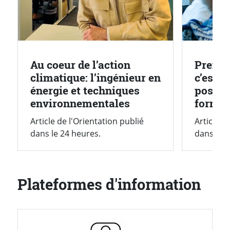
Au coeur de l’action
Prendr
climatique: l’ingénieur en
c’est 
énergie et techniques
possib
environnementales
format
Article de l'Orientation publié
Article d
dans le 24 heures.
dans le 2
Plateformes d'information