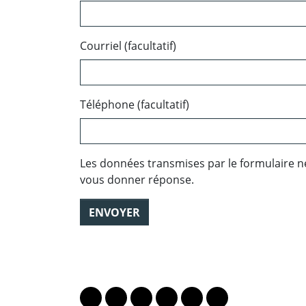
Courriel (facultatif)
Téléphone (facultatif)
Les données transmises par le formulaire n
vous donner réponse.
ENVOYER
PARTAGER LA PAGE
Lien vers le profil Mastodon
Lien vers le profil Bluesky
Lien vers le profil Instagram
Lien vers le profil Linkedin
Lien vers le profil Fac
Lien vers le profil