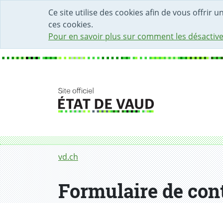
DÉBUT DU CONTENU DE LA PAGE
ACCÈS AU CHAMP DE RECHERCHE
PAGE D'ACCUEIL
FORMULAIRE DE CONTACT
Ce site utilise des cookies afin de vous offrir 
ces cookies.
Pour en savoir plus sur comment les désactive
Fil d'Ariane
Formulaire de contact
vd.ch
Formulaire de con