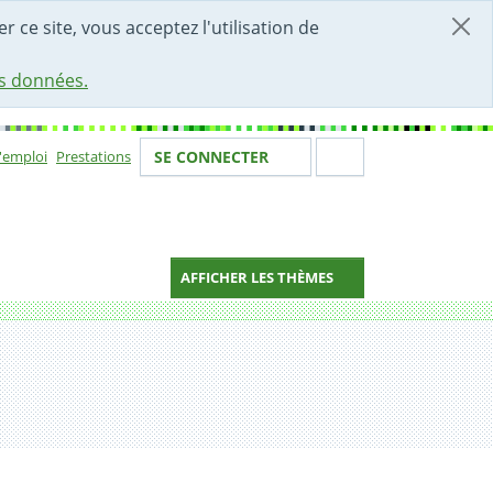
r ce site, vous acceptez l'utilisation de
es données.
Votre identité
Section de 
d'emploi
Prestations
SE CONNECTER
ion
AFFICHER LES THÈMES