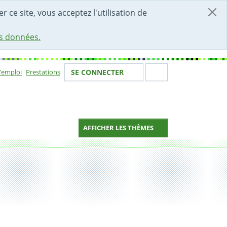
r ce site, vous acceptez l'utilisation de
es données.
Votre identité
Section de 
d'emploi
Prestations
SE CONNECTER
ion
AFFICHER LES THÈMES