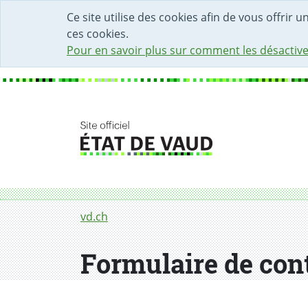
DÉBUT DU CONTENU DE LA PAGE
ACCÈS AU CHAMP DE RECHERCHE
PAGE D'ACCUEIL
FORMULAIRE DE CONTACT
Ce site utilise des cookies afin de vous offrir 
ces cookies.
Pour en savoir plus sur comment les désactive
Fil d'Ariane
Formulaire de contact
vd.ch
Formulaire de con