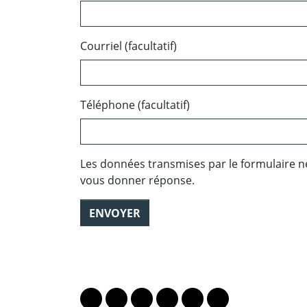
Courriel (facultatif)
Téléphone (facultatif)
Les données transmises par le formulaire n
vous donner réponse.
ENVOYER
PARTAGER LA PAGE
Lien vers le profil Mastodon
Lien vers le profil Bluesky
Lien vers le profil Instagram
Lien vers le profil Linkedin
Lien vers le profil Fac
Lien vers le profil