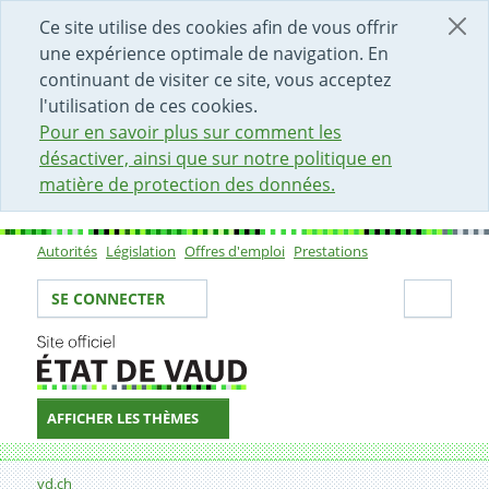
DÉBUT DU CONTENU DE LA PAGE
ACCÈS AU CHAMP DE RECHERCHE
PAGE D'ACCUEIL
FORMULAIRE DE CONTACT
Ce site utilise des cookies afin de vous offrir
une expérience optimale de navigation. En
continuant de visiter ce site, vous acceptez
l'utilisation de ces cookies.
Pour en savoir plus sur comment les
désactiver, ainsi que sur notre politique en
matière de protection des données.
Autorités
Législation
Offres d'emploi
Prestations
Sous-navigation
Votre identité
Secti
SE CONNECTER
AFFICHER LES THÈMES
Fil d'Ariane
Formulaire de contact
vd.ch