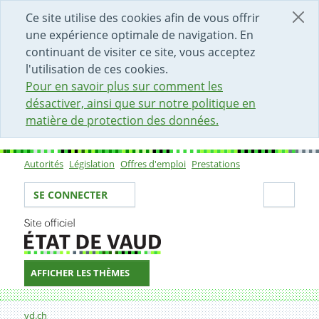
DÉBUT DU CONTENU DE LA PAGE
ACCÈS AU CHAMP DE RECHERCHE
PAGE D'ACCUEIL
FORMULAIRE DE CONTACT
Ce site utilise des cookies afin de vous offrir
une expérience optimale de navigation. En
continuant de visiter ce site, vous acceptez
l'utilisation de ces cookies.
Pour en savoir plus sur comment les
désactiver, ainsi que sur notre politique en
matière de protection des données.
Autorités
Législation
Offres d'emploi
Prestations
Sous-navigation
Votre identité
Secti
SE CONNECTER
AFFICHER LES THÈMES
Fil d'Ariane
Formulaire de contact
vd.ch