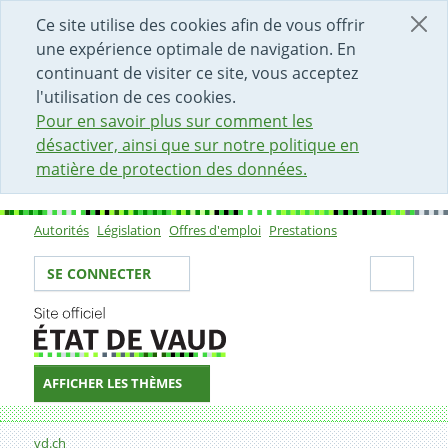
DÉBUT DU CONTENU DE LA PAGE
ACCÈS AU CHAMP DE RECHERCHE
PAGE D'ACCUEIL
FORMULAIRE DE CONTACT
Ce site utilise des cookies afin de vous offrir
une expérience optimale de navigation. En
continuant de visiter ce site, vous acceptez
l'utilisation de ces cookies.
Pour en savoir plus sur comment les
désactiver, ainsi que sur notre politique en
matière de protection des données.
Autorités
Législation
Offres d'emploi
Prestations
Sous-navigation
Votre identité
Secti
SE CONNECTER
AFFICHER LES THÈMES
Fil d'Ariane
Formulaire de contact
vd.ch