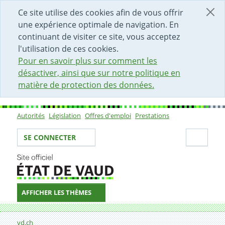
DÉBUT DU CONTENU DE LA PAGE
ACCÈS AU CHAMP DE RECHERCHE
PAGE D'ACCUEIL
FORMULAIRE DE CONTACT
Ce site utilise des cookies afin de vous offrir
une expérience optimale de navigation. En
continuant de visiter ce site, vous acceptez
l'utilisation de ces cookies.
Pour en savoir plus sur comment les
désactiver, ainsi que sur notre politique en
matière de protection des données.
Autorités
Législation
Offres d'emploi
Prestations
Sous-navigation
Votre identité
Secti
SE CONNECTER
AFFICHER LES THÈMES
Fil d'Ariane
Formulaire de contact
vd.ch