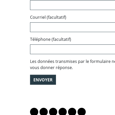
Courriel (facultatif)
Téléphone (facultatif)
Les données transmises par le formulaire n
vous donner réponse.
ENVOYER
PARTAGER LA PAGE
Lien vers le profil Mastodon
Lien vers le profil Bluesky
Lien vers le profil Instagram
Lien vers le profil Linkedin
Lien vers le profil Fac
Lien vers le profil