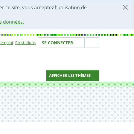
r ce site, vous acceptez l'utilisation de
es données.
Votre identité
Section de 
d'emploi
Prestations
SE CONNECTER
ion
AFFICHER LES THÈMES