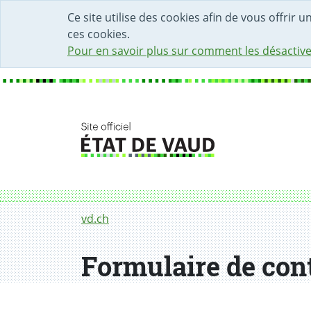
DÉBUT DU CONTENU DE LA PAGE
ACCÈS AU CHAMP DE RECHERCHE
PAGE D'ACCUEIL
FORMULAIRE DE CONTACT
Ce site utilise des cookies afin de vous offrir 
ces cookies.
Pour en savoir plus sur comment les désactive
Fil d'Ariane
Formulaire de contact
vd.ch
Formulaire de con