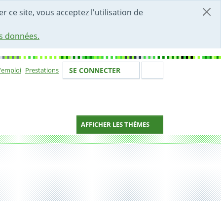
r ce site, vous acceptez l'utilisation de
es données.
Votre identité
Section de 
d'emploi
Prestations
SE CONNECTER
ion
AFFICHER LES THÈMES