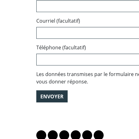
Courriel (facultatif)
Téléphone (facultatif)
Les données transmises par le formulaire n
vous donner réponse.
ENVOYER
PARTAGER LA PAGE
Lien vers le profil Mastodon
Lien vers le profil Bluesky
Lien vers le profil Instagram
Lien vers le profil Linkedin
Lien vers le profil Fac
Lien vers le profil