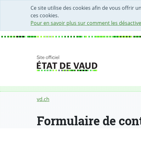
DÉBUT DU CONTENU DE LA PAGE
ACCÈS AU CHAMP DE RECHERCHE
PAGE D'ACCUEIL
FORMULAIRE DE CONTACT
Ce site utilise des cookies afin de vous offrir 
ces cookies.
Pour en savoir plus sur comment les désactive
Fil d'Ariane
Formulaire de contact
vd.ch
Formulaire de con