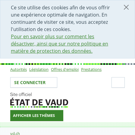
DÉBUT DU CONTENU DE LA PAGE
ACCÈS AU CHAMP DE RECHERCHE
PAGE D'ACCUEIL
FORMULAIRE DE CONTACT
Ce site utilise des cookies afin de vous offrir
une expérience optimale de navigation. En
continuant de visiter ce site, vous acceptez
l'utilisation de ces cookies.
Pour en savoir plus sur comment les
désactiver, ainsi que sur notre politique en
matière de protection des données.
Autorités
Législation
Offres d'emploi
Prestations
Sous-navigation
Votre identité
Secti
SE CONNECTER
AFFICHER LES THÈMES
Fil d'Ariane
Formulaire de contact
vd.ch