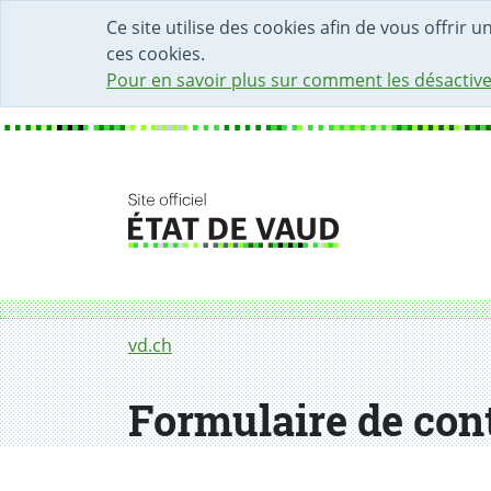
DÉBUT DU CONTENU DE LA PAGE
ACCÈS AU CHAMP DE RECHERCHE
PAGE D'ACCUEIL
FORMULAIRE DE CONTACT
Ce site utilise des cookies afin de vous offrir 
ces cookies.
Pour en savoir plus sur comment les désactive
Fil d'Ariane
Formulaire de contact
vd.ch
Formulaire de con