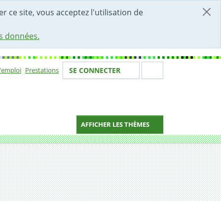
r ce site, vous acceptez l'utilisation de
es données.
Votre identité
Section de 
d'emploi
Prestations
SE CONNECTER
ion
AFFICHER LES THÈMES