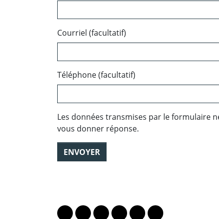
Courriel (facultatif)
Téléphone (facultatif)
Les données transmises par le formulaire n
vous donner réponse.
ENVOYER
PARTAGER LA PAGE
Lien vers le profil Mastodon
Lien vers le profil Bluesky
Lien vers le profil Instagram
Lien vers le profil Linkedin
Lien vers le profil Fac
Lien vers le profil