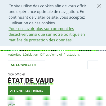
DÉBUT DU CONTENU DE LA PAGE
ACCÈS AU CHAMP DE RECHERCHE
PAGE D'ACCUEIL
FORMULAIRE DE CONTACT
Ce site utilise des cookies afin de vous offrir
une expérience optimale de navigation. En
continuant de visiter ce site, vous acceptez
l'utilisation de ces cookies.
Pour en savoir plus sur comment les
désactiver, ainsi que sur notre politique en
matière de protection des données.
Autorités
Législation
Offres d'emploi
Prestations
Sous-navigation
Votre identité
Secti
SE CONNECTER
AFFICHER LES THÈMES
Fil d'Ariane
Formulaire de contact
vd.ch