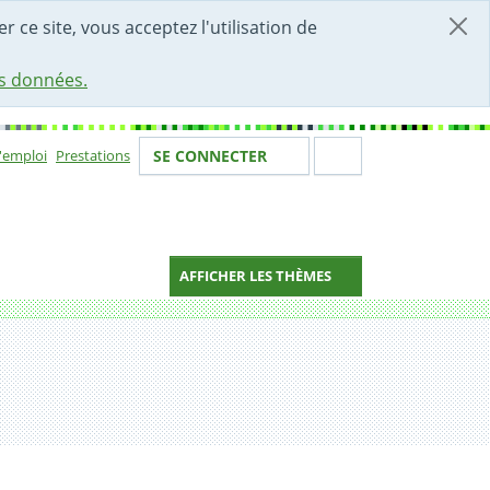
r ce site, vous acceptez l'utilisation de
es données.
Votre identité
Section de 
d'emploi
Prestations
SE CONNECTER
ion
AFFICHER LES THÈMES