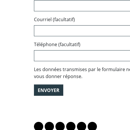
Courriel (facultatif)
Téléphone (facultatif)
Les données transmises par le formulaire n
vous donner réponse.
ENVOYER
PARTAGER LA PAGE
Lien vers le profil Mastodon
Lien vers le profil Bluesky
Lien vers le profil Instagram
Lien vers le profil Linkedin
Lien vers le profil Fac
Lien vers le profil