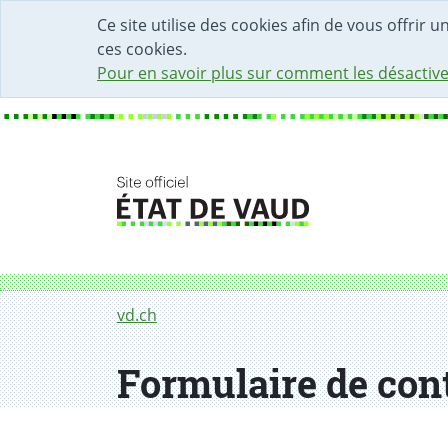
DÉBUT DU CONTENU DE LA PAGE
ACCÈS AU CHAMP DE RECHERCHE
PAGE D'ACCUEIL
FORMULAIRE DE CONTACT
Ce site utilise des cookies afin de vous offrir 
ces cookies.
Pour en savoir plus sur comment les désactive
Fil d'Ariane
Formulaire de contact
vd.ch
Formulaire de con