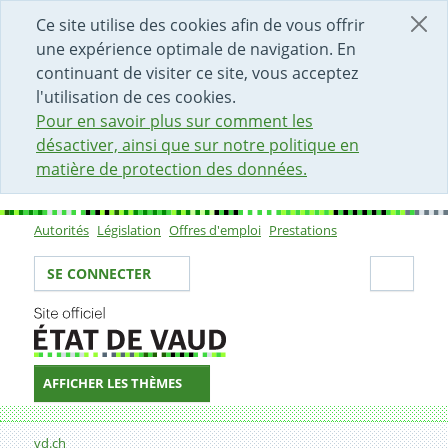
DÉBUT DU CONTENU DE LA PAGE
ACCÈS AU CHAMP DE RECHERCHE
PAGE D'ACCUEIL
FORMULAIRE DE CONTACT
Ce site utilise des cookies afin de vous offrir
une expérience optimale de navigation. En
continuant de visiter ce site, vous acceptez
l'utilisation de ces cookies.
Pour en savoir plus sur comment les
désactiver, ainsi que sur notre politique en
matière de protection des données.
Autorités
Législation
Offres d'emploi
Prestations
Sous-navigation
Votre identité
Secti
SE CONNECTER
AFFICHER LES THÈMES
Fil d'Ariane
Formulaire de contact
vd.ch