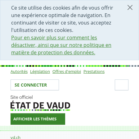
DÉBUT DU CONTENU DE LA PAGE
ACCÈS AU CHAMP DE RECHERCHE
PAGE D'ACCUEIL
FORMULAIRE DE CONTACT
Ce site utilise des cookies afin de vous offrir
une expérience optimale de navigation. En
continuant de visiter ce site, vous acceptez
l'utilisation de ces cookies.
Pour en savoir plus sur comment les
désactiver, ainsi que sur notre politique en
matière de protection des données.
Autorités
Législation
Offres d'emploi
Prestations
Sous-navigation
Votre identité
Secti
SE CONNECTER
AFFICHER LES THÈMES
Fil d'Ariane
Formulaire de contact
vd.ch