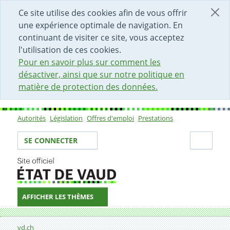
DÉBUT DU CONTENU DE LA PAGE
ACCÈS AU CHAMP DE RECHERCHE
PAGE D'ACCUEIL
FORMULAIRE DE CONTACT
Ce site utilise des cookies afin de vous offrir
une expérience optimale de navigation. En
continuant de visiter ce site, vous acceptez
l'utilisation de ces cookies.
Pour en savoir plus sur comment les
désactiver, ainsi que sur notre politique en
matière de protection des données.
Autorités
Législation
Offres d'emploi
Prestations
Sous-navigation
Votre identité
Secti
SE CONNECTER
AFFICHER LES THÈMES
Fil d'Ariane
Formulaire de contact
vd.ch