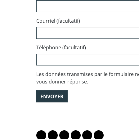
Courriel (facultatif)
Téléphone (facultatif)
Les données transmises par le formulaire n
vous donner réponse.
ENVOYER
PARTAGER LA PAGE
Lien vers le profil Mastodon
Lien vers le profil Bluesky
Lien vers le profil Instagram
Lien vers le profil Linkedin
Lien vers le profil Fac
Lien vers le profil