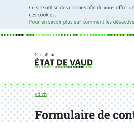
DÉBUT DU CONTENU DE LA PAGE
ACCÈS AU CHAMP DE RECHERCHE
PAGE D'ACCUEIL
FORMULAIRE DE CONTACT
Ce site utilise des cookies afin de vous offrir 
ces cookies.
Pour en savoir plus sur comment les désactive
Fil d'Ariane
Formulaire de contact
vd.ch
Formulaire de con