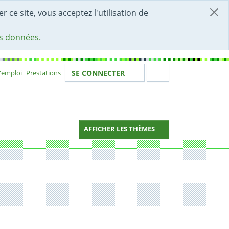
r ce site, vous acceptez l'utilisation de
es données.
Votre identité
Section de 
d'emploi
Prestations
SE CONNECTER
ion
AFFICHER LES THÈMES