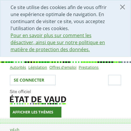
DÉBUT DU CONTENU DE LA PAGE
ACCÈS AU CHAMP DE RECHERCHE
PAGE D'ACCUEIL
FORMULAIRE DE CONTACT
Ce site utilise des cookies afin de vous offrir
une expérience optimale de navigation. En
continuant de visiter ce site, vous acceptez
l'utilisation de ces cookies.
Pour en savoir plus sur comment les
désactiver, ainsi que sur notre politique en
matière de protection des données.
Autorités
Législation
Offres d'emploi
Prestations
Sous-navigation
Votre identité
Secti
SE CONNECTER
AFFICHER LES THÈMES
Fil d'Ariane
Formulaire de contact
vd.ch