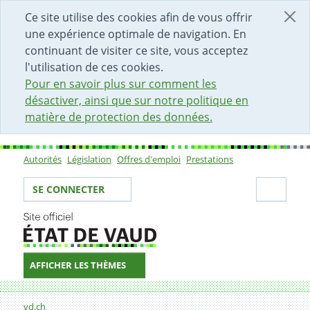
DÉBUT DU CONTENU DE LA PAGE
ACCÈS AU CHAMP DE RECHERCHE
PAGE D'ACCUEIL
FORMULAIRE DE CONTACT
Ce site utilise des cookies afin de vous offrir
une expérience optimale de navigation. En
continuant de visiter ce site, vous acceptez
l'utilisation de ces cookies.
Pour en savoir plus sur comment les
désactiver, ainsi que sur notre politique en
matière de protection des données.
Autorités
Législation
Offres d'emploi
Prestations
Sous-navigation
Votre identité
Secti
SE CONNECTER
AFFICHER LES THÈMES
Fil d'Ariane
Formulaire de contact
vd.ch