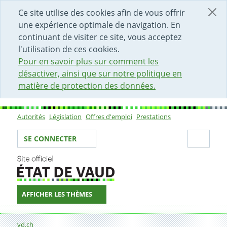
DÉBUT DU CONTENU DE LA PAGE
ACCÈS AU CHAMP DE RECHERCHE
PAGE D'ACCUEIL
FORMULAIRE DE CONTACT
Ce site utilise des cookies afin de vous offrir
une expérience optimale de navigation. En
continuant de visiter ce site, vous acceptez
l'utilisation de ces cookies.
Pour en savoir plus sur comment les
désactiver, ainsi que sur notre politique en
matière de protection des données.
Autorités
Législation
Offres d'emploi
Prestations
Sous-navigation
Votre identité
Secti
SE CONNECTER
AFFICHER LES THÈMES
Fil d'Ariane
Formulaire de contact
vd.ch