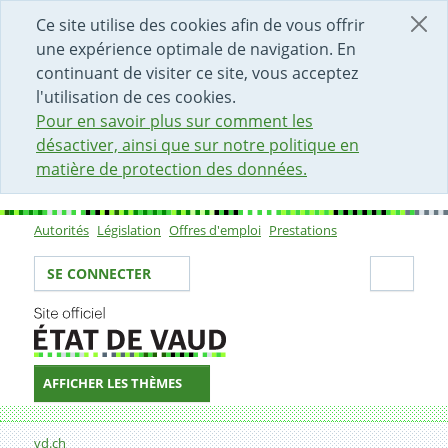
DÉBUT DU CONTENU DE LA PAGE
ACCÈS AU CHAMP DE RECHERCHE
PAGE D'ACCUEIL
FORMULAIRE DE CONTACT
Ce site utilise des cookies afin de vous offrir
une expérience optimale de navigation. En
continuant de visiter ce site, vous acceptez
l'utilisation de ces cookies.
Pour en savoir plus sur comment les
désactiver, ainsi que sur notre politique en
matière de protection des données.
Autorités
Législation
Offres d'emploi
Prestations
Sous-navigation
Votre identité
Secti
SE CONNECTER
AFFICHER LES THÈMES
Fil d'Ariane
Formulaire de contact
vd.ch