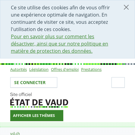
DÉBUT DU CONTENU DE LA PAGE
ACCÈS AU CHAMP DE RECHERCHE
PAGE D'ACCUEIL
FORMULAIRE DE CONTACT
Ce site utilise des cookies afin de vous offrir
une expérience optimale de navigation. En
continuant de visiter ce site, vous acceptez
l'utilisation de ces cookies.
Pour en savoir plus sur comment les
désactiver, ainsi que sur notre politique en
matière de protection des données.
Autorités
Législation
Offres d'emploi
Prestations
Sous-navigation
Votre identité
Secti
SE CONNECTER
AFFICHER LES THÈMES
Fil d'Ariane
Formulaire de contact
vd.ch