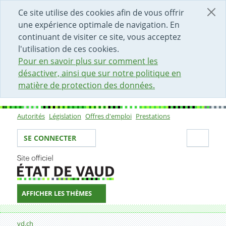
DÉBUT DU CONTENU DE LA PAGE
ACCÈS AU CHAMP DE RECHERCHE
PAGE D'ACCUEIL
FORMULAIRE DE CONTACT
Ce site utilise des cookies afin de vous offrir
une expérience optimale de navigation. En
continuant de visiter ce site, vous acceptez
l'utilisation de ces cookies.
Pour en savoir plus sur comment les
désactiver, ainsi que sur notre politique en
matière de protection des données.
Autorités
Législation
Offres d'emploi
Prestations
Sous-navigation
Votre identité
Secti
SE CONNECTER
AFFICHER LES THÈMES
Fil d'Ariane
Formulaire de contact
vd.ch