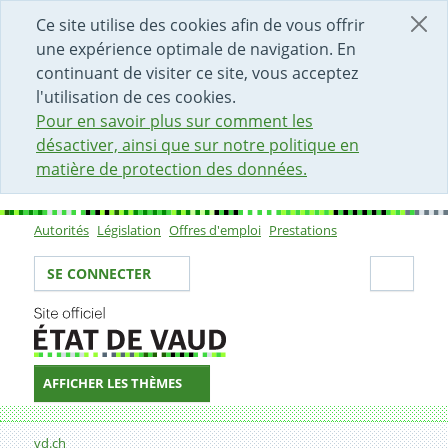
DÉBUT DU CONTENU DE LA PAGE
ACCÈS AU CHAMP DE RECHERCHE
PAGE D'ACCUEIL
FORMULAIRE DE CONTACT
Ce site utilise des cookies afin de vous offrir
une expérience optimale de navigation. En
continuant de visiter ce site, vous acceptez
l'utilisation de ces cookies.
Pour en savoir plus sur comment les
désactiver, ainsi que sur notre politique en
matière de protection des données.
Autorités
Législation
Offres d'emploi
Prestations
Sous-navigation
Votre identité
Secti
SE CONNECTER
AFFICHER LES THÈMES
Fil d'Ariane
Formulaire de contact
vd.ch