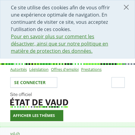
DÉBUT DU CONTENU DE LA PAGE
ACCÈS AU CHAMP DE RECHERCHE
PAGE D'ACCUEIL
FORMULAIRE DE CONTACT
Ce site utilise des cookies afin de vous offrir
une expérience optimale de navigation. En
continuant de visiter ce site, vous acceptez
l'utilisation de ces cookies.
Pour en savoir plus sur comment les
désactiver, ainsi que sur notre politique en
matière de protection des données.
Autorités
Législation
Offres d'emploi
Prestations
Sous-navigation
Votre identité
Secti
SE CONNECTER
AFFICHER LES THÈMES
Fil d'Ariane
Formulaire de contact
vd.ch