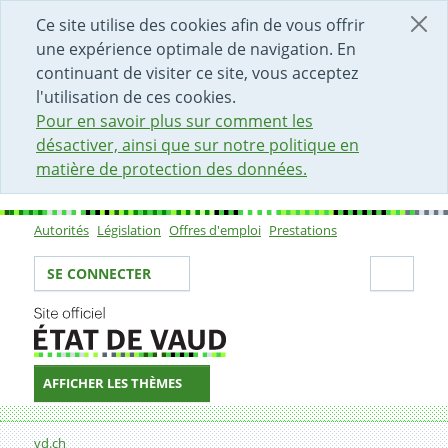
DÉBUT DU CONTENU DE LA PAGE
ACCÈS AU CHAMP DE RECHERCHE
PAGE D'ACCUEIL
FORMULAIRE DE CONTACT
Ce site utilise des cookies afin de vous offrir
une expérience optimale de navigation. En
continuant de visiter ce site, vous acceptez
l'utilisation de ces cookies.
Pour en savoir plus sur comment les
désactiver, ainsi que sur notre politique en
matière de protection des données.
Autorités
Législation
Offres d'emploi
Prestations
Sous-navigation
Votre identité
Secti
SE CONNECTER
AFFICHER LES THÈMES
Fil d'Ariane
Formulaire de contact
vd.ch