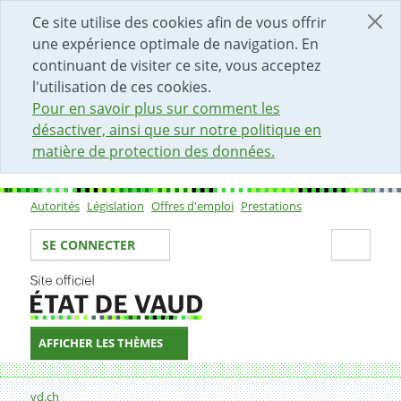
DÉBUT DU CONTENU DE LA PAGE
ACCÈS AU CHAMP DE RECHERCHE
PAGE D'ACCUEIL
FORMULAIRE DE CONTACT
Ce site utilise des cookies afin de vous offrir
une expérience optimale de navigation. En
continuant de visiter ce site, vous acceptez
l'utilisation de ces cookies.
Pour en savoir plus sur comment les
désactiver, ainsi que sur notre politique en
matière de protection des données.
Autorités
Législation
Offres d'emploi
Prestations
Sous-navigation
Votre identité
Secti
SE CONNECTER
AFFICHER LES THÈMES
Fil d'Ariane
Formulaire de contact
vd.ch