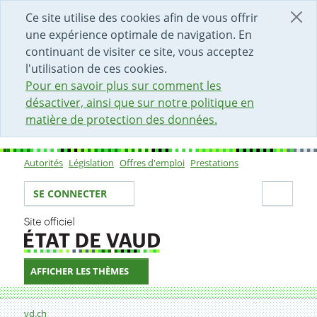
DÉBUT DU CONTENU DE LA PAGE
ACCÈS AU CHAMP DE RECHERCHE
PAGE D'ACCUEIL
FORMULAIRE DE CONTACT
Ce site utilise des cookies afin de vous offrir
une expérience optimale de navigation. En
continuant de visiter ce site, vous acceptez
l'utilisation de ces cookies.
Pour en savoir plus sur comment les
désactiver, ainsi que sur notre politique en
matière de protection des données.
Autorités
Législation
Offres d'emploi
Prestations
Sous-navigation
Votre identité
Secti
SE CONNECTER
AFFICHER LES THÈMES
Fil d'Ariane
Formulaire de contact
vd.ch