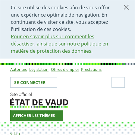
DÉBUT DU CONTENU DE LA PAGE
ACCÈS AU CHAMP DE RECHERCHE
PAGE D'ACCUEIL
FORMULAIRE DE CONTACT
Ce site utilise des cookies afin de vous offrir
une expérience optimale de navigation. En
continuant de visiter ce site, vous acceptez
l'utilisation de ces cookies.
Pour en savoir plus sur comment les
désactiver, ainsi que sur notre politique en
matière de protection des données.
Autorités
Législation
Offres d'emploi
Prestations
Sous-navigation
Votre identité
Secti
SE CONNECTER
AFFICHER LES THÈMES
Fil d'Ariane
Formulaire de contact
vd.ch