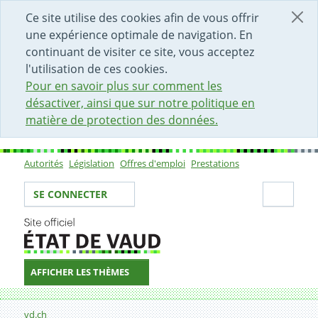
DÉBUT DU CONTENU DE LA PAGE
ACCÈS AU CHAMP DE RECHERCHE
PAGE D'ACCUEIL
FORMULAIRE DE CONTACT
Ce site utilise des cookies afin de vous offrir
une expérience optimale de navigation. En
continuant de visiter ce site, vous acceptez
l'utilisation de ces cookies.
Pour en savoir plus sur comment les
désactiver, ainsi que sur notre politique en
matière de protection des données.
Autorités
Législation
Offres d'emploi
Prestations
Sous-navigation
Votre identité
Secti
SE CONNECTER
AFFICHER LES THÈMES
Fil d'Ariane
Formulaire de contact
vd.ch