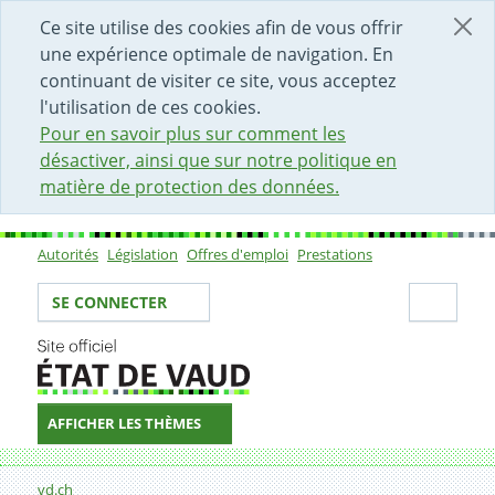
DÉBUT DU CONTENU DE LA PAGE
ACCÈS AU CHAMP DE RECHERCHE
PAGE D'ACCUEIL
FORMULAIRE DE CONTACT
Ce site utilise des cookies afin de vous offrir
une expérience optimale de navigation. En
continuant de visiter ce site, vous acceptez
l'utilisation de ces cookies.
Pour en savoir plus sur comment les
désactiver, ainsi que sur notre politique en
matière de protection des données.
Autorités
Législation
Offres d'emploi
Prestations
Sous-navigation
Votre identité
Secti
SE CONNECTER
AFFICHER LES THÈMES
Fil d'Ariane
Formulaire de contact
vd.ch