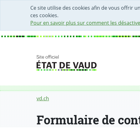
DÉBUT DU CONTENU DE LA PAGE
ACCÈS AU CHAMP DE RECHERCHE
PAGE D'ACCUEIL
FORMULAIRE DE CONTACT
Ce site utilise des cookies afin de vous offrir 
ces cookies.
Pour en savoir plus sur comment les désactive
Fil d'Ariane
Formulaire de contact
vd.ch
Formulaire de con