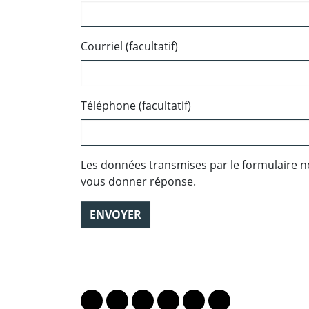
Courriel (facultatif)
Téléphone (facultatif)
Les données transmises par le formulaire n
vous donner réponse.
ENVOYER
PARTAGER LA PAGE
Lien vers le profil Mastodon
Lien vers le profil Bluesky
Lien vers le profil Instagram
Lien vers le profil Linkedin
Lien vers le profil Fac
Lien vers le profil