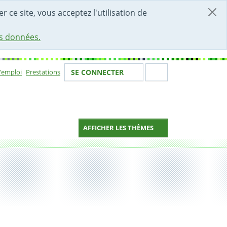
r ce site, vous acceptez l'utilisation de
es données.
Votre identité
Section de 
d'emploi
Prestations
SE CONNECTER
ion
AFFICHER LES THÈMES