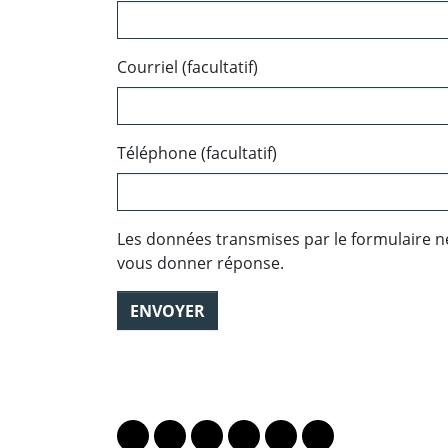
Courriel (facultatif)
Téléphone (facultatif)
Les données transmises par le formulaire n
vous donner réponse.
ENVOYER
PARTAGER LA PAGE
Lien vers le profil Mastodon
Lien vers le profil Bluesky
Lien vers le profil Instagram
Lien vers le profil Linkedin
Lien vers le profil Fac
Lien vers le profil