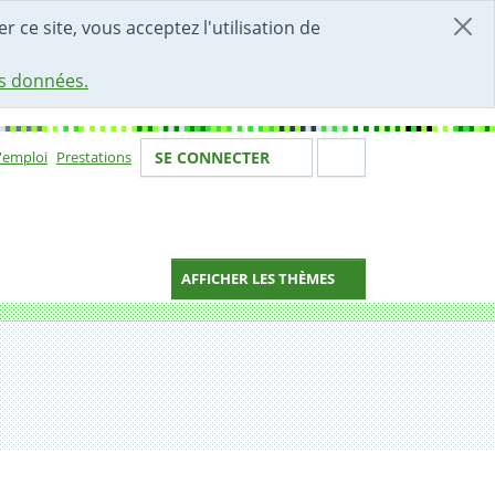
r ce site, vous acceptez l'utilisation de
es données.
Votre identité
Section de 
d'emploi
Prestations
SE CONNECTER
ion
AFFICHER LES THÈMES