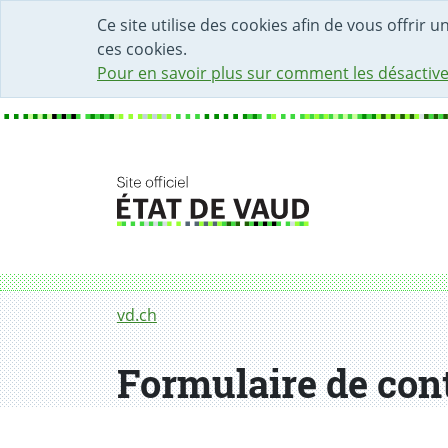
DÉBUT DU CONTENU DE LA PAGE
ACCÈS AU CHAMP DE RECHERCHE
PAGE D'ACCUEIL
FORMULAIRE DE CONTACT
Ce site utilise des cookies afin de vous offrir 
ces cookies.
Pour en savoir plus sur comment les désactive
Fil d'Ariane
Formulaire de contact
vd.ch
Formulaire de con