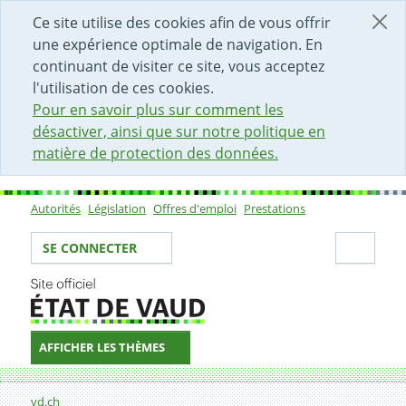
DÉBUT DU CONTENU DE LA PAGE
ACCÈS AU CHAMP DE RECHERCHE
PAGE D'ACCUEIL
FORMULAIRE DE CONTACT
Ce site utilise des cookies afin de vous offrir
une expérience optimale de navigation. En
continuant de visiter ce site, vous acceptez
l'utilisation de ces cookies.
Pour en savoir plus sur comment les
désactiver, ainsi que sur notre politique en
matière de protection des données.
Autorités
Législation
Offres d'emploi
Prestations
Sous-navigation
Votre identité
Secti
SE CONNECTER
AFFICHER LES THÈMES
Fil d'Ariane
Formulaire de contact
vd.ch