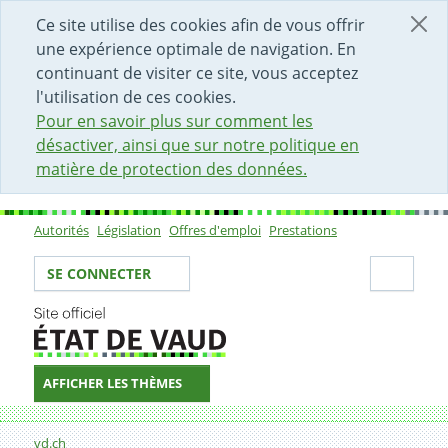
DÉBUT DU CONTENU DE LA PAGE
ACCÈS AU CHAMP DE RECHERCHE
PAGE D'ACCUEIL
FORMULAIRE DE CONTACT
Ce site utilise des cookies afin de vous offrir
une expérience optimale de navigation. En
continuant de visiter ce site, vous acceptez
l'utilisation de ces cookies.
Pour en savoir plus sur comment les
désactiver, ainsi que sur notre politique en
matière de protection des données.
Autorités
Législation
Offres d'emploi
Prestations
Sous-navigation
Votre identité
Secti
SE CONNECTER
AFFICHER LES THÈMES
Fil d'Ariane
Formulaire de contact
vd.ch