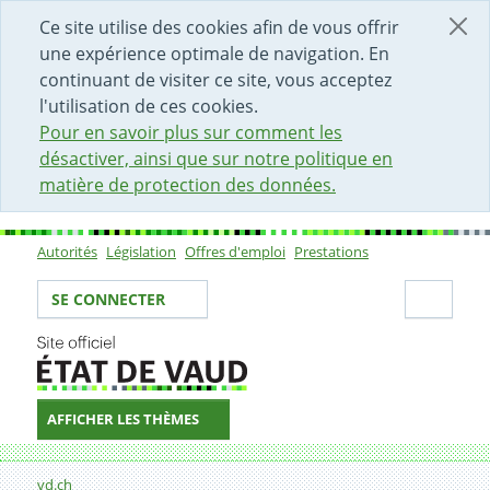
DÉBUT DU CONTENU DE LA PAGE
ACCÈS AU CHAMP DE RECHERCHE
PAGE D'ACCUEIL
FORMULAIRE DE CONTACT
Ce site utilise des cookies afin de vous offrir
une expérience optimale de navigation. En
continuant de visiter ce site, vous acceptez
l'utilisation de ces cookies.
Pour en savoir plus sur comment les
désactiver, ainsi que sur notre politique en
matière de protection des données.
Autorités
Législation
Offres d'emploi
Prestations
Sous-navigation
Votre identité
Secti
SE CONNECTER
AFFICHER LES THÈMES
Fil d'Ariane
Formulaire de contact
vd.ch