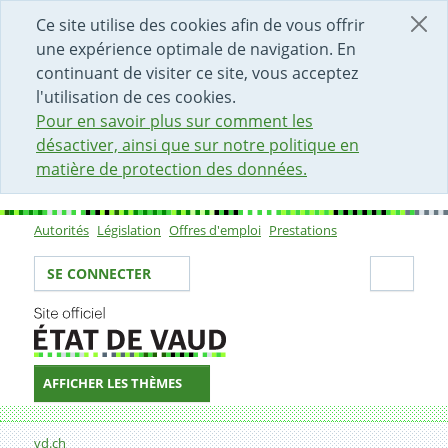
DÉBUT DU CONTENU DE LA PAGE
ACCÈS AU CHAMP DE RECHERCHE
PAGE D'ACCUEIL
FORMULAIRE DE CONTACT
Ce site utilise des cookies afin de vous offrir
une expérience optimale de navigation. En
continuant de visiter ce site, vous acceptez
l'utilisation de ces cookies.
Pour en savoir plus sur comment les
désactiver, ainsi que sur notre politique en
matière de protection des données.
Autorités
Législation
Offres d'emploi
Prestations
Sous-navigation
Votre identité
Secti
SE CONNECTER
AFFICHER LES THÈMES
Fil d'Ariane
Formulaire de contact
vd.ch